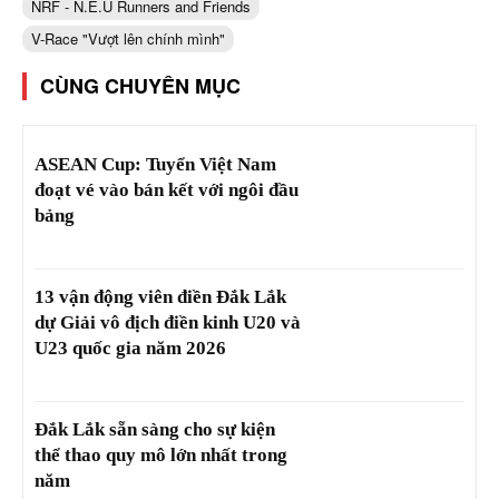
NRF - N.E.U Runners and Friends
V-Race "Vượt lên chính mình"
CÙNG CHUYÊN MỤC
ASEAN Cup: Tuyển Việt Nam
đoạt vé vào bán kết với ngôi đầu
bảng
13 vận động viên điền Đắk Lắk
dự Giải vô địch điền kinh U20 và
U23 quốc gia năm 2026
Đắk Lắk sẵn sàng cho sự kiện
thể thao quy mô lớn nhất trong
năm