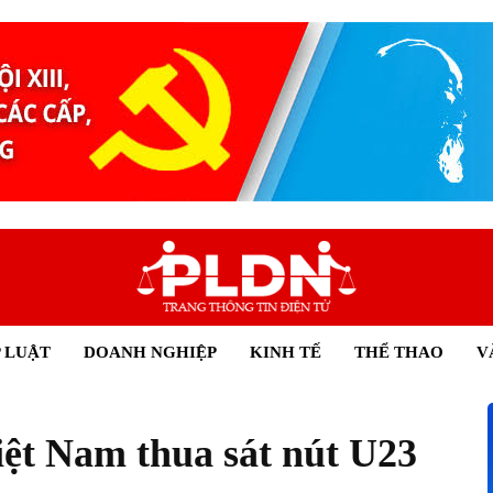
 LUẬT
DOANH NGHIỆP
KINH TẾ
THỂ THAO
V
ệt Nam thua sát nút U23