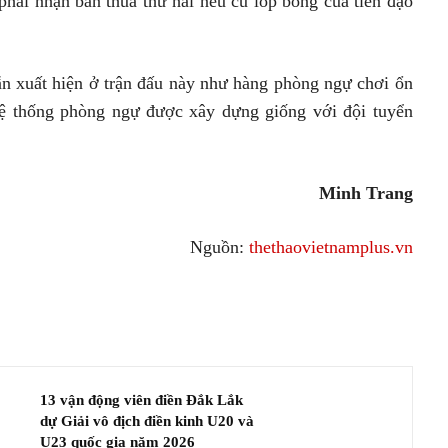
phải nhận bàn thua thứ hai nếu cú lốp bóng của tiền đạo
n xuất hiện ở trận đấu này như hàng phòng ngự chơi ổn
 hệ thống phòng ngự được xây dựng giống với đội tuyển
Minh Trang
Nguồn:
thethaovietnamplus.vn
13 vận động viên điền Đắk Lắk
dự Giải vô địch điền kinh U20 và
U23 quốc gia năm 2026