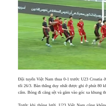
Đội tuyển Việt Nam thua 0-1 trước U23 Croatia ở 
tối 26/3. Bàn thắng duy nhất được ghi ở phút 80 k
cấm. Bóng đi căng sệt và găm vào góc xa khung t
Trước khi thủng lưới, U23 Việt Nam cũng không 