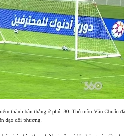
y hiểm thành bàn thắng ở phút 80. Thủ môn Văn Chuẩn đã
iền đạo đối phương.