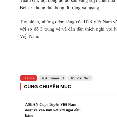
Thậm chí, đội bóng áo đỏ sao vàng suýt chút nữa 
Belcar không đưa bóng đi trúng xà ngang.
Tuy nhiên, những điểm sáng của U23 Việt Nam vẫ
với sơ đồ 3 trung vệ và dần dần thích nghi với
Việt Nam.
Từ khóa:
SEA Games 31
U23 Việt Nam
CÙNG CHUYÊN MỤC
ASEAN Cup: Tuyển Việt Nam
đoạt vé vào bán kết với ngôi đầu
bảng