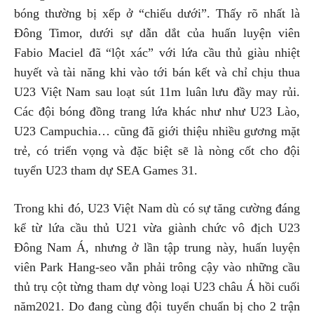
bóng thường bị xếp ở “chiếu dưới”. Thấy rõ nhất là
Đông Timor, dưới sự dẫn dắt của huấn luyện viên
Fabio Maciel đã “lột xác” với lứa cầu thủ giàu nhiệt
huyết và tài năng khi vào tới bán kết và chỉ chịu thua
U23 Việt Nam sau loạt sút 11m luân lưu đầy may rủi.
Các đội bóng đồng trang lứa khác như như U23 Lào,
U23 Campuchia… cũng đã giới thiệu nhiều gương mặt
trẻ, có triển vọng và đặc biệt sẽ là nòng cốt cho đội
tuyển U23 tham dự SEA Games 31.
Trong khi đó, U23 Việt Nam dù có sự tăng cường đáng
kể từ lứa cầu thủ U21 vừa giành chức vô địch U23
Đông Nam Á, nhưng ở lần tập trung này, huấn luyện
viên Park Hang-seo vẫn phải trông cậy vào những cầu
thủ trụ cột từng tham dự vòng loại U23 châu Á hồi cuối
năm2021. Do đang cùng đội tuyển chuẩn bị cho 2 trận