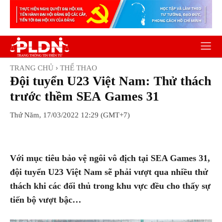
TRANG CHỦ
THỂ THAO
Đội tuyển U23 Việt Nam: Thử thách
trước thềm SEA Games 31
Thứ Năm, 17/03/2022 12:29 (GMT+7)
Facebook
Twitter
Pinterest
Wh
Với mục tiêu bảo vệ ngôi vô địch tại SEA Games 31,
đội tuyển U23 Việt Nam sẽ phải vượt qua nhiều thử
thách khi các đối thủ trong khu vực đều cho thấy sự
tiến bộ vượt bậc…