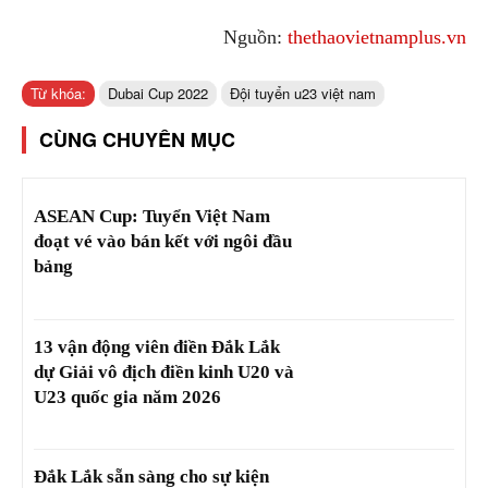
Nguồn:
thethaovietnamplus.vn
Từ khóa:
Dubai Cup 2022
Đội tuyển u23 việt nam
CÙNG CHUYÊN MỤC
ASEAN Cup: Tuyển Việt Nam
đoạt vé vào bán kết với ngôi đầu
bảng
13 vận động viên điền Đắk Lắk
dự Giải vô địch điền kinh U20 và
U23 quốc gia năm 2026
Đắk Lắk sẵn sàng cho sự kiện