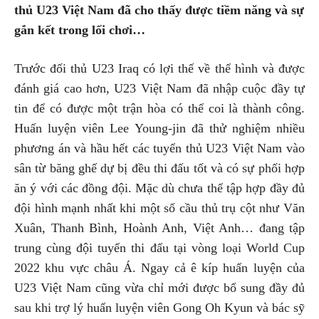
thủ U23 Việt Nam đã cho thấy được tiềm năng và sự
gắn kết trong lối chơi…
Trước đối thủ U23 Iraq có lợi thế về thể hình và được
đánh giá cao hơn, U23 Việt Nam đã nhập cuộc đầy tự
tin để có được một trận hòa có thể coi là thành công.
Huấn luyện viên Lee Young-jin đã thử nghiệm nhiều
phương án và hầu hết các tuyển thủ U23 Việt Nam vào
sân từ băng ghế dự bị đều thi đấu tốt và có sự phối hợp
ăn ý với các đồng đội. Mặc dù chưa thể tập hợp đầy đủ
đội hình mạnh nhất khi một số cầu thủ trụ cột như Văn
Xuân, Thanh Bình, Hoành Anh, Việt Anh… đang tập
trung cùng đội tuyển thi đấu tại vòng loại World Cup
2022 khu vực châu Á. Ngay cả ê kíp huấn luyện của
U23 Việt Nam cũng vừa chỉ mới được bổ sung đầy đủ
sau khi trợ lý huấn luyện viên Gong Oh Kyun và bác sỹ