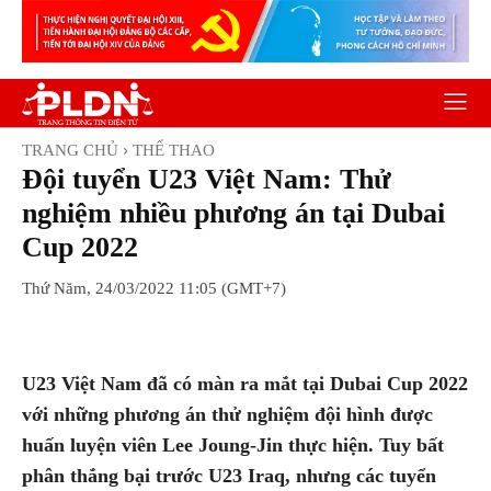
TRANG CHỦ
THỂ THAO
Đội tuyển U23 Việt Nam: Thử
nghiệm nhiều phương án tại Dubai
Cup 2022
Thứ Năm, 24/03/2022 11:05 (GMT+7)
Facebook
Twitter
Pinterest
Wh
U23 Việt Nam đã có màn ra mắt tại Dubai Cup 2022
với những phương án thử nghiệm đội hình được
huấn luyện viên Lee Joung-Jin thực hiện. Tuy bất
phân thắng bại trước U23 Iraq, nhưng các tuyển