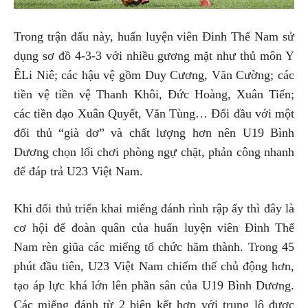
Trong trận đấu này, huấn luyện viên Đinh Thế Nam sử
dụng sơ đồ 4-3-3 với nhiều gương mặt như thủ môn Y
ÊLi Niê; các hậu vệ gồm Duy Cương, Văn Cường; các
tiền vệ tiền vệ Thanh Khôi, Đức Hoàng, Xuân Tiến;
các tiền đạo Xuân Quyết, Văn Tùng… Đối đầu với một
đối thủ “già dơ” và chất lượng hơn nên U19 Bình
Dương chọn lối chơi phòng ngự chặt, phản công nhanh
để đáp trả U23 Việt Nam.
Khi đối thủ triển khai miếng đánh rình rập ấy thì đây là
cơ hội để đoàn quân của huấn luyện viên Đinh Thế
Nam rèn giũa các miếng tổ chức hãm thành. Trong 45
phút đầu tiên, U23 Việt Nam chiếm thế chủ động hơn,
tạo áp lực khá lớn lên phần sân của U19 Bình Dương.
Các miếng đánh từ 2 biên kết hợp với trung lộ được