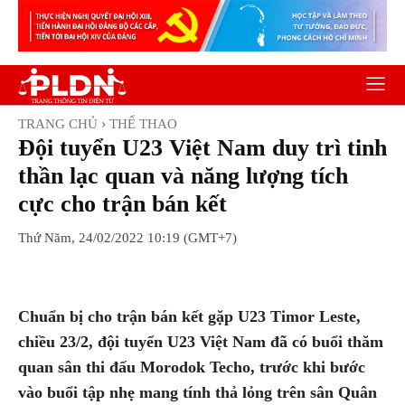
TRANG CHỦ
THỂ THAO
Đội tuyển U23 Việt Nam duy trì tinh
thần lạc quan và năng lượng tích
cực cho trận bán kết
Thứ Năm, 24/02/2022 10:19 (GMT+7)
Facebook
Twitter
Pinterest
Wh
Chuẩn bị cho trận bán kết gặp U23 Timor Leste,
chiều 23/2, đội tuyển U23 Việt Nam đã có buổi thăm
quan sân thi đấu Morodok Techo, trước khi bước
vào buổi tập nhẹ mang tính thả lỏng trên sân Quân