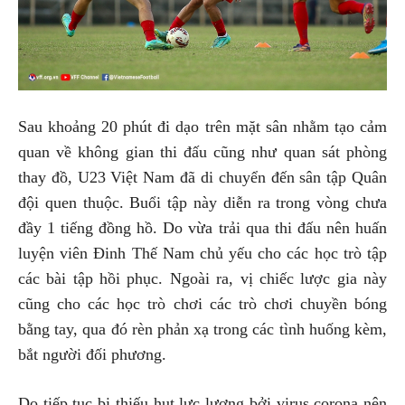
Sau khoảng 20 phút đi dạo trên mặt sân nhằm tạo cảm
quan về không gian thi đấu cũng như quan sát phòng
thay đồ, U23 Việt Nam đã di chuyển đến sân tập Quân
đội quen thuộc. Buổi tập này diễn ra trong vòng chưa
đầy 1 tiếng đồng hồ. Do vừa trải qua thi đấu nên huấn
luyện viên Đinh Thế Nam chủ yếu cho các học trò tập
các bài tập hồi phục. Ngoài ra, vị chiếc lược gia này
cũng cho các học trò chơi các trò chơi chuyền bóng
bằng tay, qua đó rèn phản xạ trong các tình huống kèm,
bắt người đối phương.
Do tiếp tục bị thiếu hụt lực lượng bởi virus corona nên