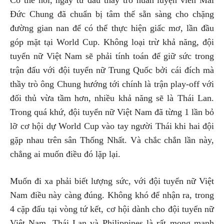
Có thể nói, ngay từ đầu thầy trò huấn luyện viên Mai
Đức Chung đã chuẩn bị tâm thế sẵn sàng cho chặng
đường gian nan để có thể thực hiện giấc mơ, lần đầu
góp mặt tại World Cup. Không loại trừ khả năng, đội
tuyển nữ Việt Nam sẽ phải tính toán để giữ sức trong
trận đấu với đội tuyển nữ Trung Quốc bởi cái đích mà
thầy trò ông Chung hướng tới chính là trận play-off với
đối thủ vừa tầm hơn, nhiều khả năng sẽ là Thái Lan.
Trong quá khứ, đội tuyển nữ Việt Nam đã từng 1 lần bỏ
lỡ cơ hội dự World Cup vào tay người Thái khi hai đội
gặp nhau trên sân Thống Nhất. Và chắc chắn lần này,
chẳng ai muốn điều đó lặp lại.
Muốn đi xa phải biết lượng sức, với đội tuyển nữ Việt
Nam điều này càng đúng. Không khó để nhận ra, trong
4 cặp đấu tại vòng tứ kết, cơ hội dành cho đội tuyển nữ
Việt Nam, Thái Lan và Philippines là rất mong manh