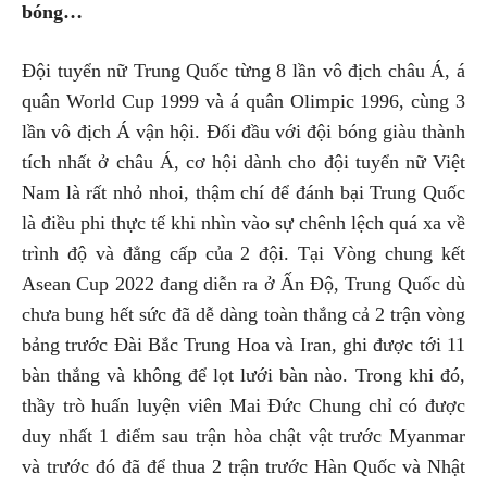
bóng…
Đội tuyển nữ Trung Quốc từng 8 lần vô địch châu Á, á
quân World Cup 1999 và á quân Olimpic 1996, cùng 3
lần vô địch Á vận hội. Đối đầu với đội bóng giàu thành
tích nhất ở châu Á, cơ hội dành cho đội tuyển nữ Việt
Nam là rất nhỏ nhoi, thậm chí để đánh bại Trung Quốc
là điều phi thực tế khi nhìn vào sự chênh lệch quá xa về
trình độ và đẳng cấp của 2 đội. Tại Vòng chung kết
Asean Cup 2022 đang diễn ra ở Ấn Độ, Trung Quốc dù
chưa bung hết sức đã dễ dàng toàn thắng cả 2 trận vòng
bảng trước Đài Bắc Trung Hoa và Iran, ghi được tới 11
bàn thắng và không để lọt lưới bàn nào. Trong khi đó,
thầy trò huấn luyện viên Mai Đức Chung chỉ có được
duy nhất 1 điểm sau trận hòa chật vật trước Myanmar
và trước đó đã để thua 2 trận trước Hàn Quốc và Nhật