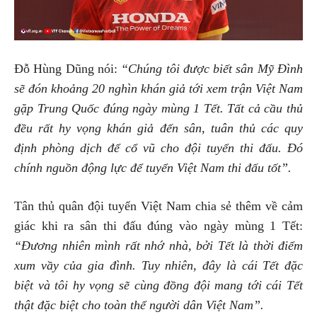
Đỗ Hùng Dũng nói:
“Chúng tôi được biết sân Mỹ Đình
sẽ đón khoảng 20 nghìn khán giả tới xem trận Việt Nam
gặp Trung Quốc đúng ngày mùng 1 Tết. Tất cả cầu thủ
đều rất hy vọng khán giả đến sân, tuân thủ các quy
định phòng dịch để cổ vũ cho đội tuyển thi đấu. Đó
chính nguồn động lực để tuyển Việt Nam thi đấu tốt”.
Tân thủ quân đội tuyển Việt Nam chia sẻ thêm về cảm
giác khi ra sân thi đấu đúng vào ngày mùng 1 Tết:
“Đương nhiên mình rất nhớ nhà, bởi Tết là thời điểm
xum vầy của gia đình. Tuy nhiên, đây là cái Tết đặc
biệt và tôi hy vọng sẽ cùng đồng đội mang tới cái Tết
thật đặc biệt cho toàn thể người dân Việt Nam”.