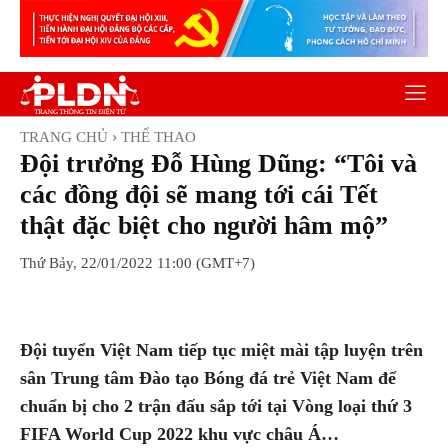
TRANG CHỦ
THỂ THAO
Đội trưởng Đỗ Hùng Dũng: “Tôi và
các đồng đội sẽ mang tới cái Tết
thật đặc biệt cho người hâm mộ”
Thứ Bảy, 22/01/2022 11:00 (GMT+7)
Facebook
Twitter
Pinterest
Wh
Đội tuyển Việt Nam tiếp tục miệt mài tập luyện trên
sân Trung tâm Đào tạo Bóng đá trẻ Việt Nam để
chuẩn bị cho 2 trận đấu sắp tới tại Vòng loại thứ 3
FIFA World Cup 2022 khu vực châu Á…