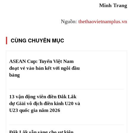
Minh Trang
Nguồn:
thethaovietnamplus.vn
CÙNG CHUYÊN MỤC
ASEAN Cup: Tuyển Việt Nam
đoạt vé vào bán kết với ngôi đầu
bảng
13 vận động viên điền Đắk Lắk
dự Giải vô địch điền kinh U20 và
U23 quốc gia năm 2026
Đắk Lắk sẵn sàng cho sự kiện