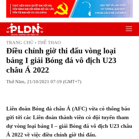
TRANG CHỦ
THỂ THAO
Điều chỉnh giờ thi đấu vòng loại
bảng I giải Bóng đá vô địch U23
châu Á 2022
Thứ Năm, 21/10/2021 07:19 (GMT+7)
Facebook
Twitter
Pinterest
Wh
Liên đoàn Bóng đá châu Á (AFC) vừa có thông báo
gửi tới các Liên đoàn thành viên có đội tuyển tham
dự vòng loại bảng I – giải Bóng đá vô địch U23 châu
Á 2022 về việc điều chỉnh giờ thi đấu.