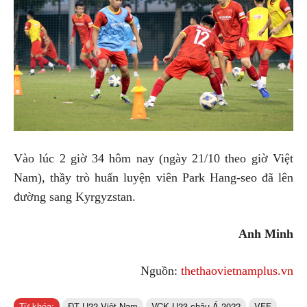
Vào lúc 2 giờ 34 hôm nay (ngày 21/10 theo giờ Việt
Nam), thầy trò huấn luyện viên Park Hang-seo đã lên
đường sang Kyrgyzstan.
Anh Minh
Nguồn:
thethaovietnamplus.vn
Từ khóa:
ĐT U22 Việt Nam
VCK U23 châu Á 2022
VFF