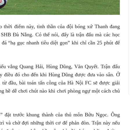
o thời điểm này, tinh thần của đội bóng xứ Thanh đang
ớc SHB Đà Nẵng. Có thể nói, đấy là trận đấu mà các học
 đá “hạ gục nhanh tiêu diệt gọn” khi chỉ cần 25 phút để
thiếu vắng Quang Hải, Hùng Dũng, Văn Quyết. Trận đấu
ày điều đó cho đến khi Hùng Dũng được đưa vào sân. Ở
 từ đầu, bài toán tấn công của Hà Nội FC sẽ được giải
ông hề dễ chơi chút nào khi chơi phòng ngự một cách chủ
s” đặt trước khung thành của thủ môn Bửu Ngọc. Ông
 trì và chờ đợi những thời cơ để phản đòn. Trận này nếu