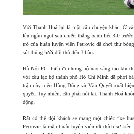
Với Thanh Hoá lại là một câu chuyện khác. Ở và
lên ngùn ngụt sau chiến thắng oanh liệt 3-0 trư
trò của huấn luyện viên Petrovic đã chơi thứ bóng
sút thủng lưới đối thủ đến 3 bàn.
Hà Nội FC thiếu đi những bộ não sáng tạo khi 
với câu lạc bộ thành phố Hồ Chí Minh đã phơi b
trận này, nếu Hùng Dũng và Văn Quyết xuất hiện
quyết. Tuy nhiên, cần phải nói lại, Thanh Hoá kh
động.
Rất có thể đội khách sẽ mang một chiếc “xe bu
Petrovic là mẫu huấn luyện viên rất thích sự kiên