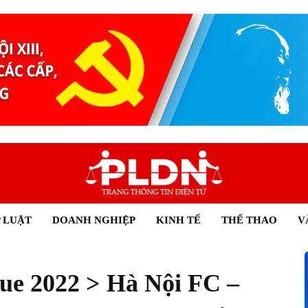
 LUẬT
DOANH NGHIỆP
KINH TẾ
THỂ THAO
V
ue 2022 > Hà Nội FC –