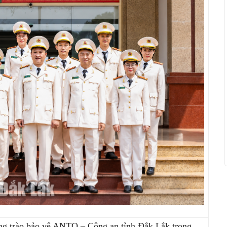
ng trào bảo vệ ANTQ – Công an tỉnh Đắk Lắk trong