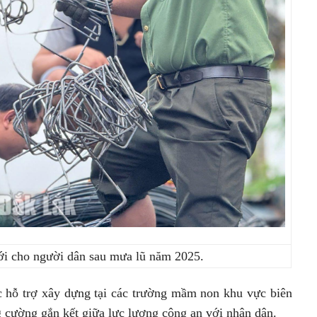
ới cho người dân sau mưa lũ năm 2025.
c hỗ trợ xây dựng tại các trường mầm non khu vực biên
ng cường gắn kết giữa lực lượng công an với nhân dân.