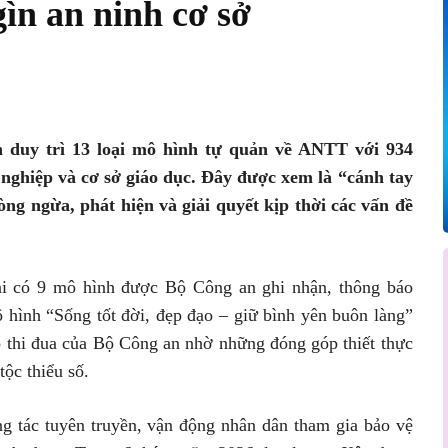
ìn an ninh cơ sở
Pinterest
WhatsApp
n duy trì 13 loại mô hình tự quản về ANTT với 934
 nghiệp và cơ sở giáo dục. Đây được xem là “cánh tay
ng ngừa, phát hiện và giải quyết kịp thời các vấn đề
hai có 9 mô hình được Bộ Công an ghi nhận, thông báo
ô hình “Sống tốt đời, đẹp đạo – giữ bình yên buôn làng”
o thi đua của Bộ Công an nhờ những đóng góp thiết thực
ộc thiểu số.
g tác tuyên truyền, vận động nhân dân tham gia bảo vệ