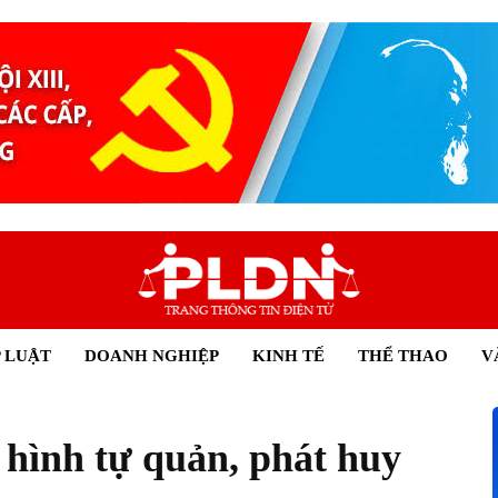
 LUẬT
DOANH NGHIỆP
KINH TẾ
THỂ THAO
V
 hình tự quản, phát huy