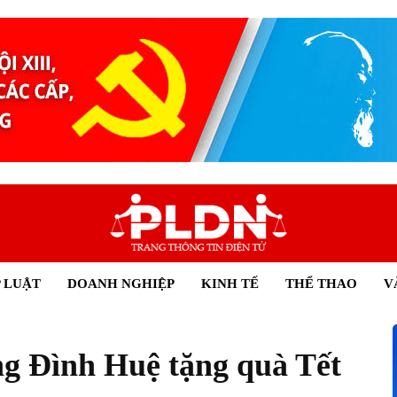
 LUẬT
DOANH NGHIỆP
KINH TẾ
THỂ THAO
V
g Đình Huệ tặng quà Tết