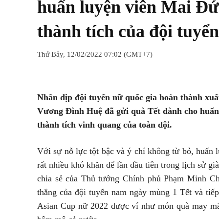
huấn luyện viên Mai Đ
thành tích của đội tuyể
Thứ Bảy, 12/02/2022 07:02 (GMT+7)
Chia sẻ
Facebook
Twitter
Nhân dịp đội tuyển nữ quốc gia hoàn thành xuấ
Vương Đình Huệ đã gửi quà Tết dành cho huấn
thành tích vinh quang của toàn đội.
Với sự nỗ lực tột bậc và ý chí không từ bỏ, huấn
rất nhiều khó khăn để lần đầu tiên trong lịch sử 
chia sẻ của Thủ tướng Chính phủ Phạm Minh Chí
thắng của đội tuyển nam ngày mùng 1 Tết và tiếp
Asian Cup nữ 2022 được ví như món quà may mắn