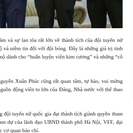
m và sự lan tỏa rất lớn về thành tích của đội tuyển nữ
và niềm tin đối với đội bóng. Đây là những giá trị tinh
 mộ dành cho “huấn luyện viên kim cương” và những “cô
guyễn Xuân Phúc cũng rất quan tâm, tự hào, vui mừng
 nguồn động viên to lớn của Đảng, Nhà nước với thể thao
g đội tuyển nữ quốc gia đạt thành tích giành quyền tham
ham dự của lãnh đạo UBND thành phố Hà Nội, VFF, đại
c cơ quan báo chí.