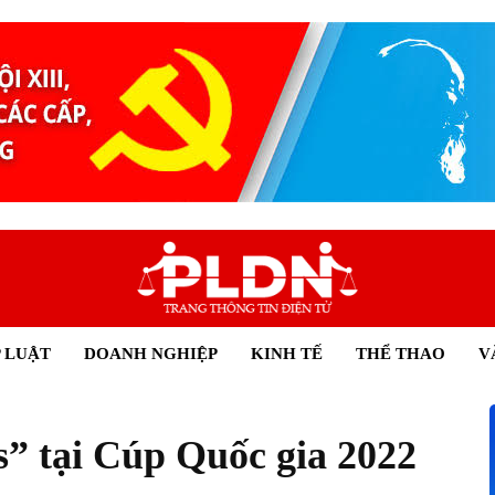
 LUẬT
DOANH NGHIỆP
KINH TẾ
THỂ THAO
V
ss” tại Cúp Quốc gia 2022