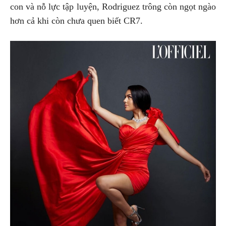
con và nỗ lực tập luyện, Rodriguez trông còn ngọt ngào
hơn cả khi còn chưa quen biết CR7.